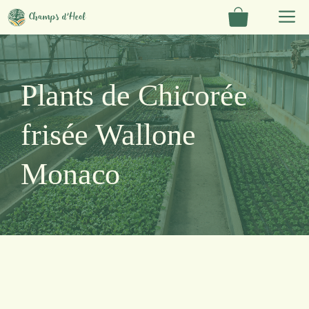
Aller
M
au
contenu
Plants de Chicorée
frisée Wallone
Monaco